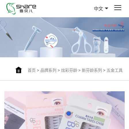
中文
首页
>
品牌系列
>
炫彩芬龄
>
新芬龄系列
>
五金工具