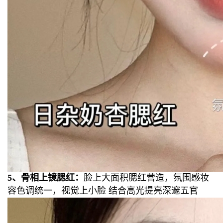
5、骨相上镜腮红：
脸上大面积腮红营造，氛围感妆
容色调统一，视觉上小脸 结合高光提亮深邃五官