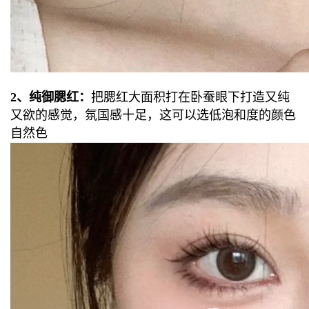
2、纯御腮红：
把腮红大面积打在卧蚕眼下打造又纯
又欲的
感觉，氛国感十足，
这可以选低泡和度的颜色
自然色