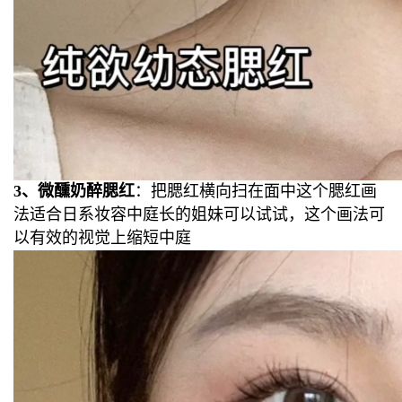
3、微醺奶醉腮红
：把腮红横向扫在面中这个腮红画
法适合日系妆容
中庭长的姐妹可以试试，
这个画法可
以有效的视觉上缩短中庭