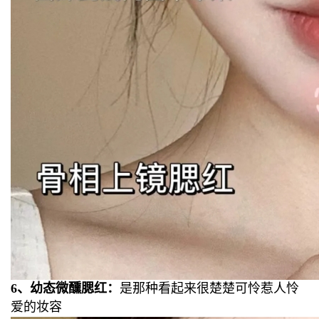
6、幼态微醺腮红：
是那种看起来很楚楚可怜惹人怜
爱的妆容