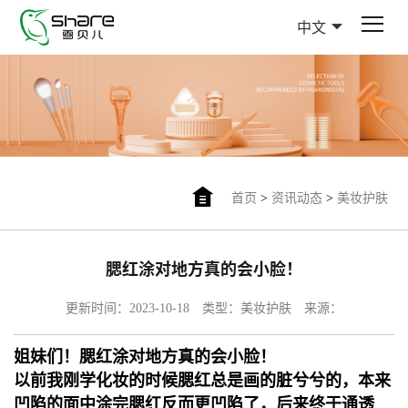
中文
首页
>
资讯动态
>
美妆护肤
腮红涂对地方真的会小脸！
更新时间：2023-10-18
类型：美妆护肤
来源：
姐妹们！腮红涂对地方真的会小脸！
以前我刚学化妆的时候腮红总是画的脏兮兮的，本来
凹
陷的面中涂完腮红反而更凹陷了，
后来终于通透