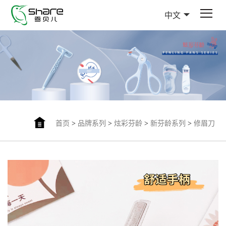
中文
首页
>
品牌系列
>
炫彩芬龄
>
新芬龄系列
>
修眉刀