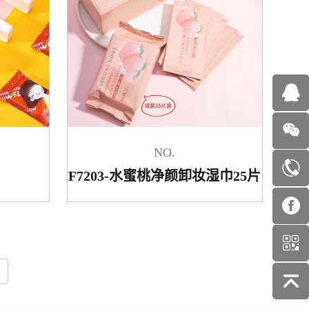
NO.
F7203-水蜜桃净颜卸妆湿巾25片