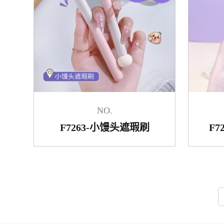
NO.
F7263-小馒头遮瑕刷
F