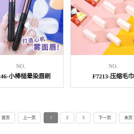
NO.
NO.
7246-小棒槌晕染唇刷
F7213-压缩毛巾
首页
上一页
1
2
3
下一页
末页