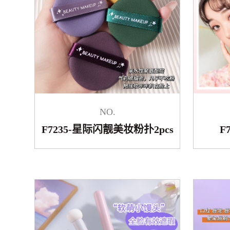
NO.
F7235-星际闪靓美妆粉扑2pcs
F