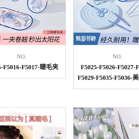
NO.
NO.
5-F5016-F5017-睫毛夹
F5025-F5026-F5027-F
F5029-F5035-F503