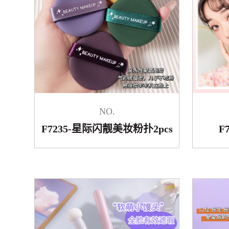
NO.
F7235-星际闪靓美妆粉扑2pcs
F