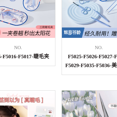
NO.
NO.
5-F5016-F5017-睫毛夹
F5025-F5026-F5027-F
F5029-F5035-F503