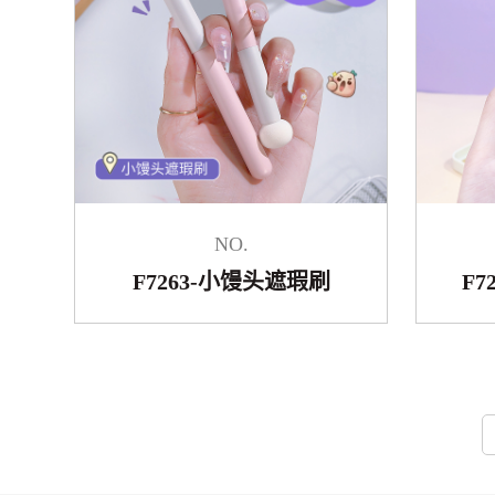
NO.
F7263-小馒头遮瑕刷
F