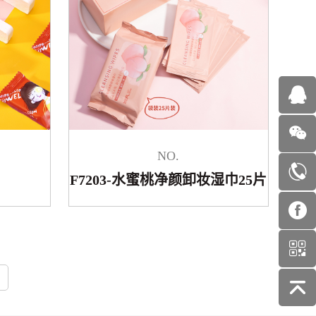
NO.
F7203-水蜜桃净颜卸妆湿巾25片