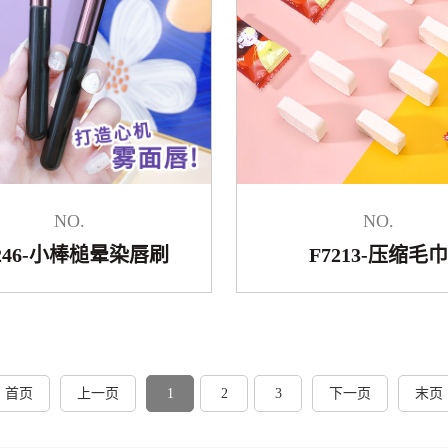
NO.
NO.
7246-小棒槌晕染唇刷
F7213-压缩毛巾
首页
上一页
1
2
3
下一页
末页