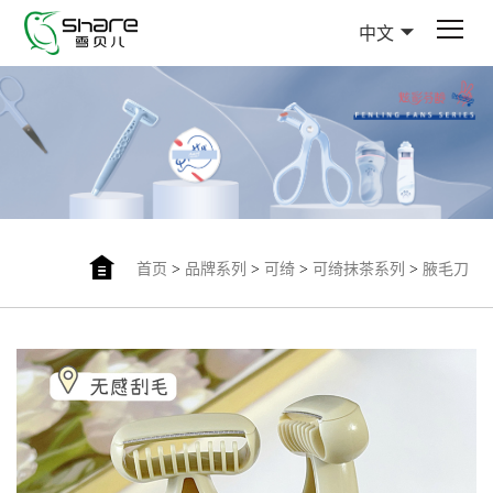
中文
首页
>
品牌系列
>
可绮
>
可绮抹茶系列
>
腋毛刀