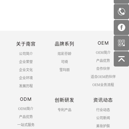
首页
上一页
1
2
3
4
OEM
5
6
下一页
末页
关于南宫
品牌系列
OEM简介
公司简介
炫彩芬龄
产品优势
企业荣誉
可绮
合作伙伴
企业文化
雪玛丽
适合OEM的伙伴
企业环境
OEM业务流程
发展历程
ODM
创新研发
资讯动态
ODM简介
专利产品
行业动态
产品优势
公司新闻
一站式服务
美妆护肤