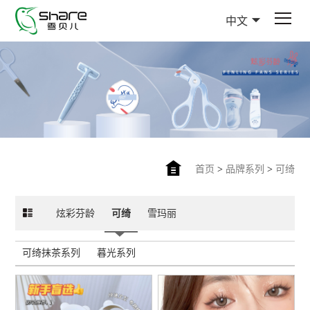
中文
首页
>
品牌系列
>
可绮
炫彩芬龄
可绮
雪玛丽
可绮抹茶系列
暮光系列