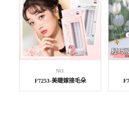
NO.
F7253-美睫嫁接毛朵
F