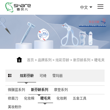
中文
首页
>
品牌系列
>
炫彩芬龄
>
新芬龄系列
>
睫毛夹
炫彩芬龄
可绮
雪玛丽
微醺蓝系列
新芬龄系列
摩登系列
修眉刀
化妆棉
睫毛夹
化妆刷
五金工具
美妆粉扑